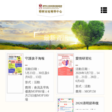
首
服
最
活
加
返
活
表
動
格
頁
務
新
動
納
回
最新資訊
消
下
內
資
花
中
主
息
載
守護孩子海報
愛情研習社
容
訊
絮
心
站
活動日期：
活動日期：
5月23日，30日及6
2026年5月7日，14
月6日，13日
日，21日，28日，
6月4日
形式：活動
形式：活動
費用：會員及早鳥
優惠MOP80/場；4
費用：MOP150
月25日後MOP100/
場
2026清明節和復
活節假期( 通告)