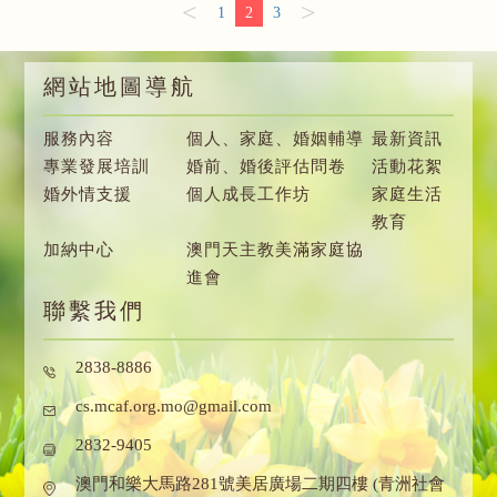
<
>
1
2
3
網站地圖導航
服務內容
個人、家庭、婚姻輔導
最新資訊
專業發展培訓
婚前、婚後評估問卷
活動花絮
婚外情支援
個人成長工作坊
家庭生活
教育
加納中心
澳門天主教美滿家庭協
進會
聯繫我們
2838-8886
cs.mcaf.org.mo@gmail.com
2832-9405
澳門和樂大馬路281號美居廣場二期四樓 (青洲社會