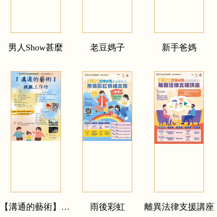
男人Show甚麼
老豆媽子
新手爸媽
【溝通的藝術】親職工作坊
雨後彩虹
離異法律支援講座