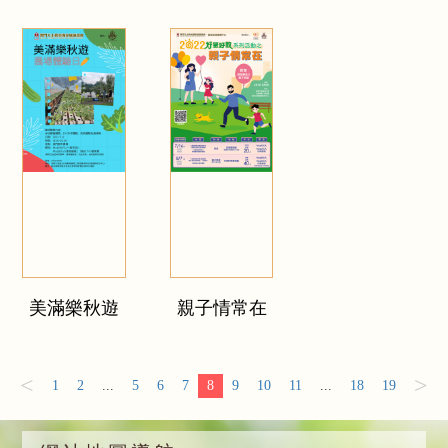
美滿樂秋遊
親子情常在
<
>
1
2
...
5
6
7
8
9
10
11
...
18
19