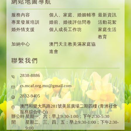
網站地圖導航
服務內容
個人、家庭、婚姻輔導
最新資訊
專業發展培訓
婚前、婚後評估問卷
活動花絮
婚外情支援
個人成長工作坊
家庭生活
教育
加納中心
澳門天主教美滿家庭協
進會
聯繫我們
2838-8886
cs.mcaf.org.mo@gmail.com
2832-9405
澳門和樂大馬路281號美居廣場二期四樓 (青洲社會
服務綜合中心)
辦公時
星期一、六：早上9:30-1:00；下午2:30-5:30
間
星期二、三、四、五：早上9:30-1:00；下午2:30-
9:00