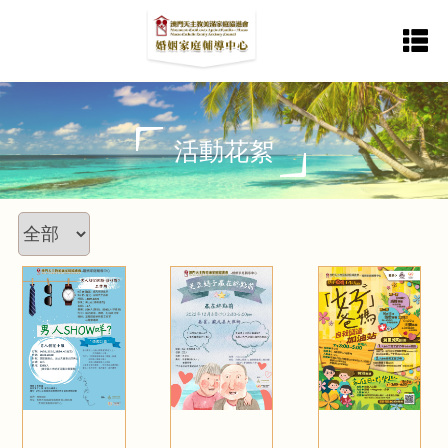
首
服
最
活
加
返
活
表
動
格
頁
務
新
動
納
回
活動花絮
消
下
內
資
花
中
主
息
載
容
訊
絮
心
站