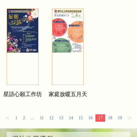
星語心願工作坊
家庭放暖五月天
<
>
1
2
...
11
12
13
14
15
16
17
18
19