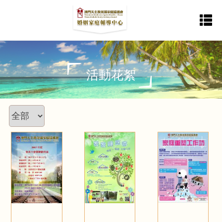
首
服
最
活
加
返
活
表
動
格
頁
務
新
動
納
回
活動花絮
消
下
內
資
花
中
主
息
載
容
訊
絮
心
站