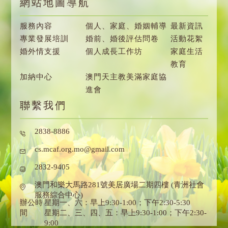
網站地圖導航
服務內容
個人、家庭、婚姻輔導
最新資訊
專業發展培訓
婚前、婚後評估問卷
活動花絮
婚外情支援
個人成長工作坊
家庭生活
教育
加納中心
澳門天主教美滿家庭協
進會
聯繫我們
2838-8886
cs.mcaf.org.mo@gmail.com
2832-9405
澳門和樂大馬路281號美居廣場二期四樓 (青洲社會
服務綜合中心)
辦公時
星期一、六：早上9:30-1:00；下午2:30-5:30
間
星期二、三、四、五：早上9:30-1:00；下午2:30-
9:00